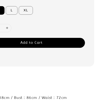
L
XL
Add to Cart
 38cm / Bust : 86cm / Waist : 72cm