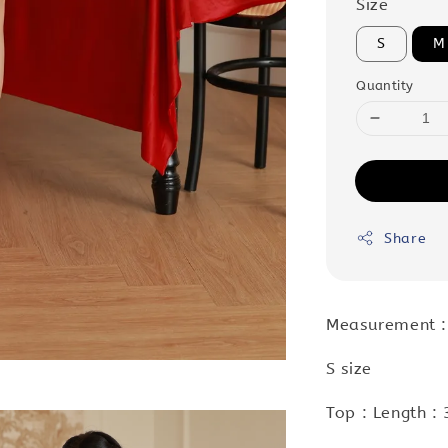
Size
S
M
Quantity
Share
Measurement :
S size
Top : Length :